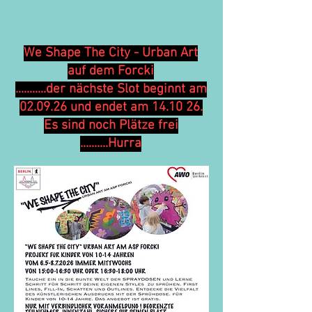
We Shape The City - Urban Art
auf dem Forcki
...........der nächste Slot beginnt am
02.09.26 und endet am 14.10 26.
Es sind noch Plätze frei
..........Hurra