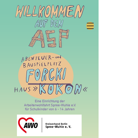
Eine Einrichtung der
Arbeiterwohlfahrt Spree-Wuhle e.V.
für Schulkinder von 6 - 14 Jahren